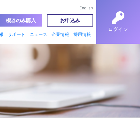
English
機器のみ購入
お申込み
ログイン
報
サポート
ニュース
企業情報
採用情報
ビス詳細
ンターシステム
ール
ンク）
ード
モ
PBXとは？
o製品機能比較表
業例
番号ポータビリティとは？
usの代わりにClocoの050
alkの代わりにClocoの050
ne（Qoo10）でお困りの方へ
ーク導入の実現化
サポートへのお問い合わせ
FAQ
動作環境
マニュアルダウンロード
稼働率
障害・メンテナンス情報
電気通信事業者届出案内
企業情報
代表者紹介