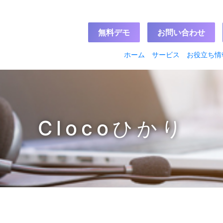
無料デモ
お問い合わせ
ホーム
サービス
お役立ち情
国内電話番号一覧
クラウドPBXサー
クラウドコールセ
クラウドオートコ
SIPトランク2
クラウドFAX
Clocoひかり
取扱機器（外部リ
料金一覧
カタログダウンロ
無料デ
クラウド
Cloc
導入企
双方向
050pl
SMART
iQpho
テレワ
Clocoひかり