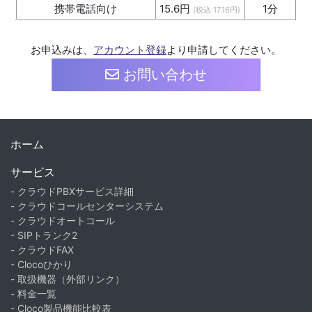
携帯電話向け
15.6円
1分
(税込 17.16円)
お申込みは、
アカウント登録
より申請してください。
お問い合わせ
ホーム
サービス
- クラウドPBXサービス詳細
- クラウドコールセンターシステム
- クラウドオートコール
- SIPトランク2
- クラウドFAX
- Clocoひかり
- 取扱機器（外部リンク）
- 料金一覧
- Cloco製品機能比較表