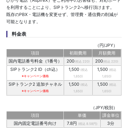
ひかり電話（AspireX）をご利用中のお客様も、対応ボード
を利用することにより、SIPトランク2へ移行頂けます。
既存のPBX・電話機を変更せず、管理費・通信費の削減が
可能となります。
料金表
（円/JPY）
項目
初期費用
月額費用
国内電話番号料金（1番号）
200
200
(税込 220)
(税込 220)
SIPトランク2 ID（ch込）
1,500
1,500
(税込
(税込
※キャンペーン価格
1,650)
1,650)
SIPトランク2 追加チャネル
1,500
1,500
(税込
(税込
※キャンペーン価格
1,650)
1,650)
（JPY/税別）
項目
単価
課金単位
国内固定電話番号向け
7.8円
3分
(税込 8.58円)