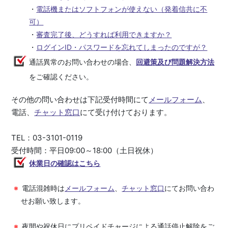
・
電話機またはソフトフォンが使えない（発着信共に不
可）
・
審査完了後、どうすれば利用できますか？
・
ログインID・パスワードを忘れてしまったのですが？
通話異常のお問い合わせの場合、
回避策及び問題解決方法
をご確認ください。
その他の問い合わせは下記受付時間にて
メールフォーム
、
電話、
チャット窓口
にて受け付けております。
TEL：03-3101-0119
受付時間：平日09:00～18:00（土日祝休）
休業日の確認はこちら
電話混雑時は
メールフォーム
、
チャット窓口
にてお問い合わ
せお願い致します。
夜間や祝休日にプリペイドチャージによる通話停止解除をご