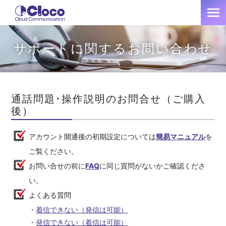
サポートに関するお問い合わせ
通話問題･操作説明のお問合せ（ご購入
後）
アカウント開通後の初期設定については
簡易マニュアル
を
ご覧ください。
お問い合せの前に
FAQ
に同じ質問がないかご確認くださ
い。
よくある質問
・
着信できない（発信は可能）
・
発信できない（着信は可能）