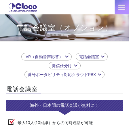
電話会議室（オプション）
IVR（自動音声応答）
電話会議室
発信仕分け
番号ポータビリティ対応クラウドPBX
電話会議室
海外・日本間の電話会議が無料に！
最大10人(10回線）からの同時通話が可能