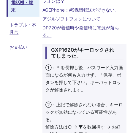
フォンは？
電話機・端
末
AGEPhone：#9保留転送ができない。
アジルソフトフォンについて
トラブル・不
DP720が着信時や発信時に電源が落ち
具合
る。
お支払い
GXP1620がキーロックされ
てしまった。
①：＊を長押し後、パスワード入力画
面になるが何も入力せず、「保存」ボ
タンを押して下さい。キーパッドロッ
クが解除されます。
②：上記で解除されない場合、キーロ
ックが無効になっている可能性があ
る。
解除方法は○ → ▼を数回押す → お好