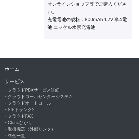
オンラインショップ等でご購入くださ
い。
充電電池の規格：800mAh 1.2V 単4電
池 ニッケル水素充電池
ホーム
サービス
- クラウドPBXサービス詳細
- クラウドコールセンターシステム
- クラウドオートコール
- SIPトランク2
- クラウドFAX
- Clocoひかり
- 取扱機器（外部リンク）
- 料金一覧