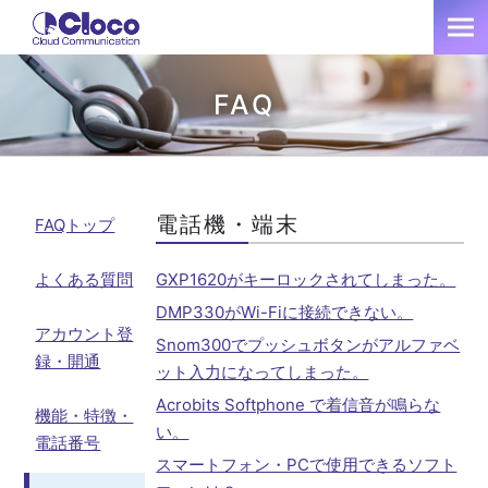
FAQ
電話機・端末
FAQトップ
よくある質問
GXP1620がキーロックされてしまった。
DMP330がWi-Fiに接続できない。
アカウント登
Snom300でプッシュボタンがアルファベ
録・開通
ット入力になってしまった。
Acrobits Softphone で着信音が鳴らな
機能・特徴・
い。
電話番号
スマートフォン・PCで使用できるソフト